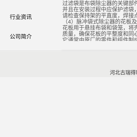
过滤袋是布袋除尘器的关键部
并且在安装过程中应保护滤袋
请检查保持架的平直度，焊接
行业资讯
（4）脉冲袋式除尘器的花板
花板用于悬挂布袋和袋笼，将
质量，确保花板的平整度和同
公司简介
它通常由原厂的零件和组件制
确保同一喷吹装置与花板中心
联系方式
以上便是古瑞得小编从安装
脉
的重要配件，所以安装时都需
河北古瑞得