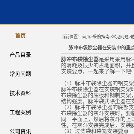
首页
当前位置：首页>
采购指南
>
常见问题
>
脉冲布袋除尘器在安装中的重
产品目录
脉冲布袋除尘器
是采用采用脉
的消耗及很少的占地面积，并
安装要点，一起来了解一下吧!
常见问题
（1）脉冲布袋除尘器的钢支
脉冲布袋除尘器在安装钢支架
技术资料
布袋除尘器的底板和钢制支架
结构强度，脉冲袋式除尘器在
（2）脉冲布袋除尘器的底部
工程案例
布袋除尘器的灰斗安装时，要
同一平面上，然后将灰斗的上
性，在灰斗安装完成后，安装
（3）过滤袋和袋笼安装要点
公司资讯