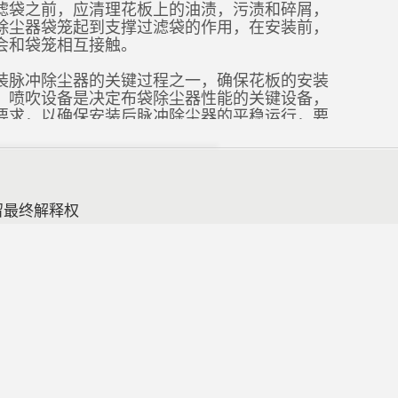
滤袋之前，应清理花板上的油渍，污渍和碎屑，
除尘器袋笼起到支撑过滤袋的作用，在安装前，
会和袋笼相互接触。
装脉冲除尘器的关键过程之一，确保花板的安装
，喷吹设备是决定布袋除尘器性能的关键设备，
要求，以确保安装后脉冲除尘器的平稳运行，要
笼等方面进行的介绍安装要点，它们作为除尘器
留最终解释权