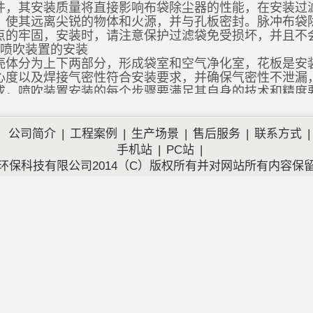
件，其安装质量将直接影响布袋除尘器的性能，在安装过
，使其远离尖锐的物体和火源，并与孔板密封。脉冲布袋
点的牢固，安装时，请注意保护过滤袋免受损坏，并且不
及喷吹装置的安装
壳体分为上下两部分，形成袋室和空气净化室，花板是安
心度以及焊接气密性符合安装要求，并确保气密性不泄漏
成，喷吹装置安装的每个步骤要满足其自身的技术和精度
的偏差和距离对准，同时确保脉冲阀不会泄漏气体。
冲布袋除尘器
钢支架和底梁、底部支撑，灰斗、滤袋和袋
公司简介
|
工程案例
|
生产场景
|
售后服务
|
联系方式
|
要有经验的工作人员操作，不可以盲目安装。
手机站
|
PC站
|
环保科技有限公司2014（C）版权所有并对网站所有内容保