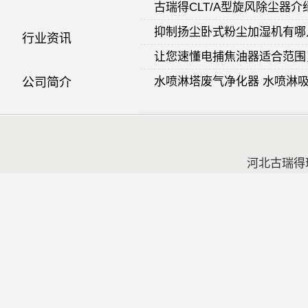
古瑞得CLT/A型旋风除尘器介
抑制扬尘卧式粉尘加湿机有哪
行业资讯
让您速懂电捕焦油器适合范围
水喷淋塔废气净化器 水喷淋
公司简介
古瑞德50吨水泥罐顶脉冲袋
联系方式
水喷淋塔废气净化器结构图文
滤筒除尘器内部结构图
河北古瑞得
如何使燃煤锅炉高温除尘滤袋
共8页，当前第1页
<<
[1]
2
3
4
5
6
7