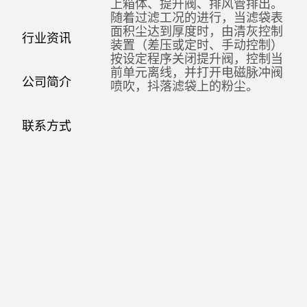
上箱体、提升阀、排风管排出。
随着过滤工况的进行，当滤袋表
面积尘达到厚度时，由清灰控制
行业资讯
装置（差压或定时、手动控制）
按设定程序关闭提升阀，控制当
前单元离线，并打开电磁脉冲阀
公司简介
喷吹，抖落滤袋上的粉尘。
锅炉除尘器
外壳设计要求：
联系方式
1、把除尘器装在外壳内，应当让
气流通过过滤器的方向倾向于把
过滤器向密封面压紧。如果不能
这样做，采取适当办法把过滤器
对着它的密封面夹紧，什么时候
都不会松开。
2、如果气流是垂直经装在外壳内
的过滤器，通常应使空气从上向
下流动，因为这样可以防止过滤
器捕集的污染物在进行维修等工
作时失落。
3、外壳应授有能聚集灰尘的突出
面。
4、外壳折曲处应成圆弧状，以免