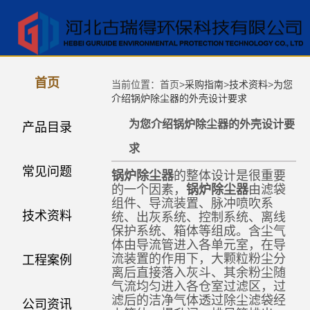
首页
当前位置：首页>
采购指南
>
技术资料
>
为您
介绍锅炉除尘器的外壳设计要求
为您介绍锅炉除尘器的外壳设计要
产品目录
求
常见问题
锅炉除尘器
的整体设计是很重要
的一个因素，
锅炉除尘器
由滤袋
组件、导流装置、脉冲喷吹系
技术资料
统、出灰系统、控制系统、离线
保护系统、箱体等组成。含尘气
体由导流管进入各单元室，在导
流装置的作用下，大颗粒粉尘分
工程案例
离后直接落入灰斗、其余粉尘随
气流均匀进入各仓室过滤区，过
滤后的洁净气体透过除尘滤袋经
公司资讯