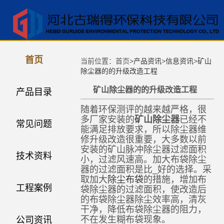
首页
当前位置：首页>
产品资讯
>
信息资讯
>
矿山
除尘器的的升级改造工程
矿山除尘器的的升级改造工程
产品目录
随着环保测评的越来越严格，很
多厂家安装的
矿山除尘器
已经不
常见问题
能满足排放要求，所以除尘器维
修升级改造很重要，大多数以前
安装的矿山脉冲除尘器过滤面积
技术资料
小，过滤风速高。加大布袋除尘
器的过滤面积是比_好的选择。采
取加大
除尘布袋
的措施，增加布
工程案例
袋除尘器的过滤面积，使改造后
的布袋除尘器除尘效率高，清灰
干净，降低布袋除尘器的阻力，
不在发生糊布袋现象。
公司资讯