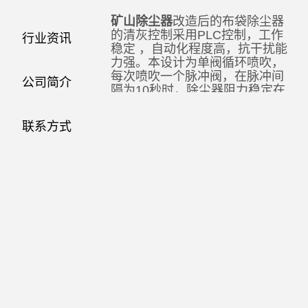
矿山除尘器
改造后的布袋除尘器
的清灰控制采用PLC控制，工作
行业资讯
稳定 ，自动化程度高，抗干扰能
力强。本设计为单阀循环喷吹，
每次喷吹一个脉冲阀，在脉冲间
公司简介
隔为10秒时，除尘器阻力稳定在
1000Pa以下，后考虑到为减少压
缩空气的耗量。脉冲阀喷吹间隔
联系方式
为2秒时，除尘器阻力亦可稳定在
1200Pa以下，该控制柜可根据除
尘器进出口的压差变化情况，自
动地控制清灰时间和清灰间隔，
也可设定为定时清灰，并设有清
灰故障自动报警装置以及脉冲阀
故障显示功能，以方便清灰故障
的排除和检修。脉冲除尘器改造
是为了设备能达到除尘效果，矿
山脉冲除尘器改造中会遇到很多
常见问题，要谨慎对待，否则设
备达不到理想的除尘效果，还会
产生 多的故障。