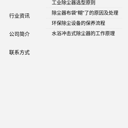
工业除尘器选型原则
除尘器布袋“糊”了的原因及处理
行业资讯
环保除尘设备的保养流程
水浴冲击式除尘器的工作原理
公司简介
如何选择滤筒除尘器？
联系方式
滤袋工业除尘器竟然有这个功能
怎么样做好环保除尘离心风机的维
焦化厂焦炉脉冲袋式除尘器
转载：新疆八一钢铁炼铁厂高炉工序
除尘系统升级改造项目总承包招标
共13页，当前第1页
<<
[1]
2
3
4
5
6
7
…
11