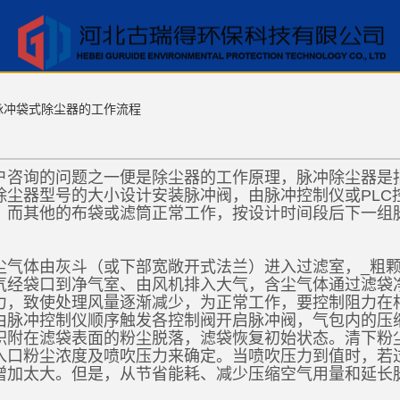
脉冲袋式除尘器的工作流程
户咨询的问题之一便是除尘器的工作原理，脉冲除尘器是
除尘器型号的大小设计安装脉冲阀，由脉冲控制仪或PLC
，而其他的布袋或滤筒正常工作，按设计时间段后下一组
尘气体由灰斗（或下部宽敞开式法兰）进入过滤室，_粗
气经袋口到净气室、由风机排入大气，含尘气体通过滤袋
，致使处理风量逐渐减少，为正常工作，要控制阻力在相应范
由脉冲控制仪顺序触发各控制阀开启脉冲阀，气包内的压
积附在滤袋表面的粉尘脱落，滤袋恢复初始状态。清下粉
入口粉尘浓度及喷吹压力来确定。当喷吹压力到值时，若
增加太大。但是，从节省能耗、减少压缩空气用量和延长
。