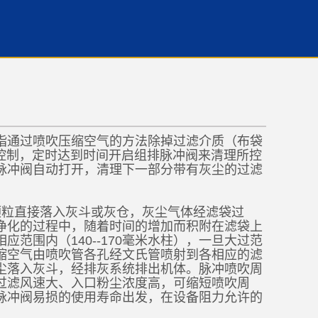
指通过喷吹压缩空气的方法除掉过滤介质（布袋
控制，定时达到时间开启组排脉冲阀来清理所控
脉冲阀自动打开，清理下一部分带有灰尘的过滤
颗粒直接落入灰斗或灰仓，灰尘气体经滤袋过
净化的过程中，随着时间的增加而积附在滤袋上
围内（140--170毫米水柱），一旦大过范
缩空气由喷吹管各孔经文氏管喷射到各相应的滤
尘落入灰斗，经排灰系统排出机体。脉冲喷吹周
过滤风速大、入口粉尘浓度高，可缩短喷吹周
脉冲阀易损的使用寿命出发，在设备阻力允许的