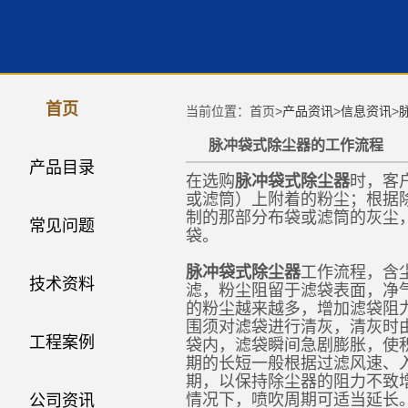
首页
当前位置：首页>
产品资讯
>
信息资讯
>
脉冲袋式除尘器的工作流程
产品目录
在选购
脉冲袋式除尘器
时，客
或滤筒）上附着的粉尘；根据
制的那部分布袋或滤筒的灰尘
常见问题
袋。
脉冲袋式除尘器
工作流程，含
技术资料
滤，粉尘阻留于滤袋表面，净
的粉尘越来越多，增加滤袋阻力
围须对滤袋进行清灰，清灰时
工程案例
袋内，滤袋瞬间急剧膨胀，使
期的长短一般根据过滤风速、
期，以保持除尘器的阻力不致
情况下，喷吹周期可适当延长
公司资讯